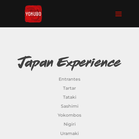
Japan Experience
Entrantes
Tartar
Tataki
Sashimi
Yokombos
Nigiri
Uramaki