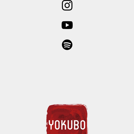


