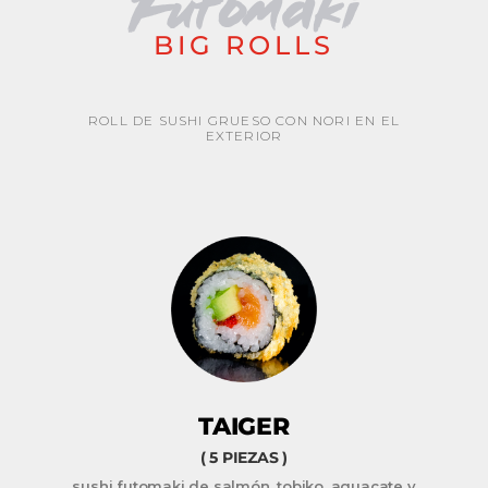
Futomaki
BIG ROLLS
ROLL DE SUSHI GRUESO CON NORI EN EL
EXTERIOR
TAIGER
( 5 PIEZAS )
sushi futomaki de salmón, tobiko, aguacate y